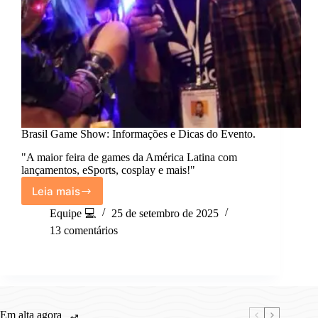
Brasil Game Show: Informações e Dicas do Evento.
"A maior feira de games da América Latina com
lançamentos, eSports, cosplay e mais!"
Leia mais
Brasil
Game
Equipe 💻
25 de setembro de 2025
Show:
13 comentários
Informações
e
Dicas
do
Evento.
Em alta agora