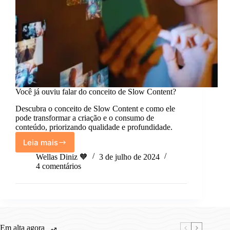
Você já ouviu falar do conceito de Slow Content?
Descubra o conceito de Slow Content e como ele
pode transformar a criação e o consumo de
conteúdo, priorizando qualidade e profundidade.
Leia mais
Você
já
Wellas Diniz 🧡
3 de julho de 2024
ouviu
4 comentários
falar
do
conceito
de
Slow
Content?
Em alta agora