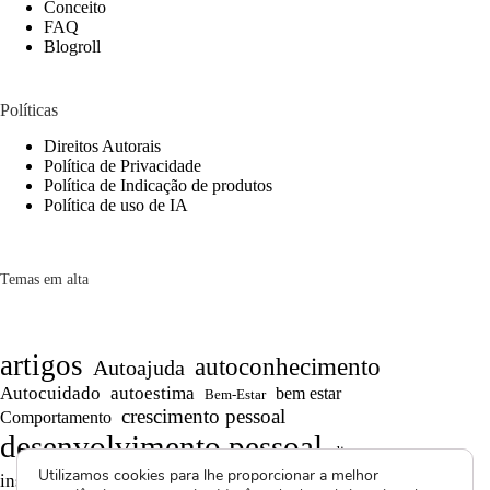
Conceito
FAQ
Blogroll
Políticas
Direitos Autorais
Política de Privacidade
Política de Indicação de produtos
Política de uso de IA
Temas em alta
artigos
autoconhecimento
Autoajuda
Autocuidado
autoestima
bem estar
Bem-Estar
crescimento pessoal
Comportamento
desenvolvimento pessoal
dicas
Motivação
Utilizamos cookies para lhe proporcionar a melhor
inspiração
produtividade
Projetos autorais