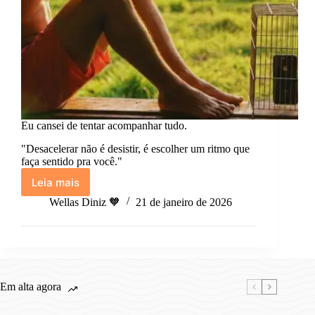
Eu cansei de tentar acompanhar tudo.
"Desacelerar não é desistir, é escolher um ritmo que
faça sentido pra você."
Leia mais
Eu
cansei
Wellas Diniz 🧡
21 de janeiro de 2026
de
tentar
acompanhar
tudo.
Em alta agora